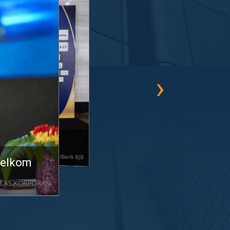
›
h Lima Titanium di
on