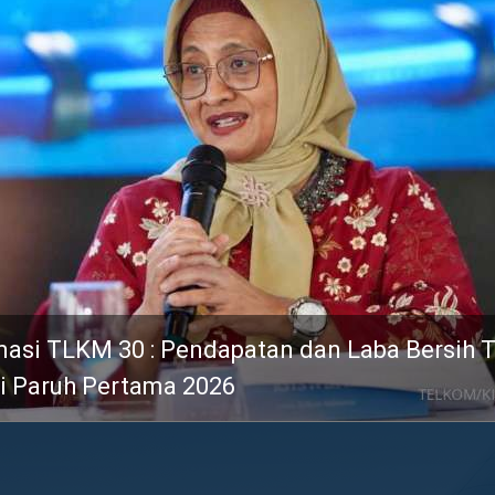
Digitalisasi Perkuat Layanan, bank bjb Rai
 : Pendapatan dan Laba Bersih Telkom
Ajang PRIMA Awards 2026
tama 2026
 bjb Dinobatkan sebagai Top Digital Applicati
 Bank