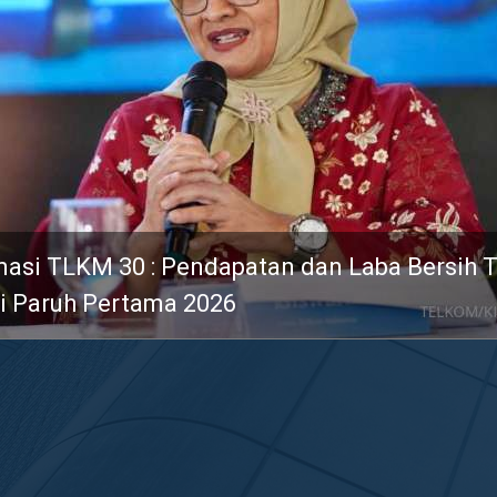
Digitalisasi Perkuat Layanan, bank bjb Rai
 : Pendapatan dan Laba Bersih Telkom
Ajang PRIMA Awards 2026
tama 2026
 bjb Dinobatkan sebagai Top Digital Applicati
 Bank