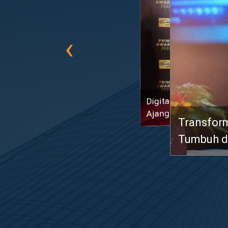
‹
Transformasi TLKM 30
Tumbuh di Paruh Per
DIGI bank
Regional