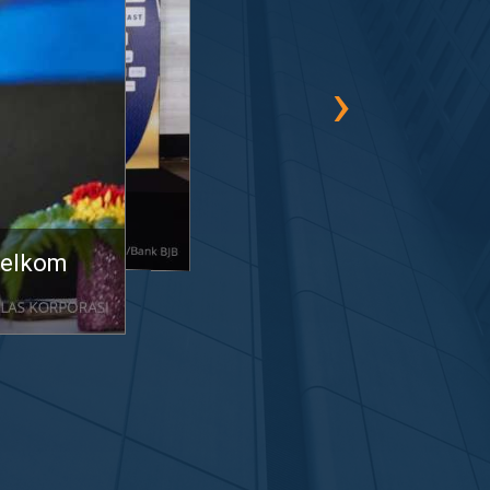
›
h Lima Titanium di
on