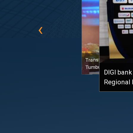
‹
DIGI bank bjb Dinobat
Regional Bank
Bank BJB 
dengan Y