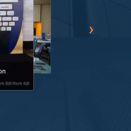
›
aba Bersih Telkom
rategis