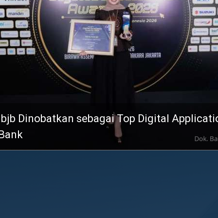
Transformasi TLKM 30 : Pendapatan dan L
kan sebagai Top Digital Application
Tumbuh di Paruh Pertama 2026
Perluas Potensi Bisnis Melalui Kemitraan St
ayasan Adi Upaya